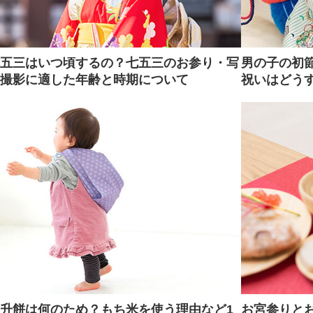
男の子の初
五三はいつ頃するの？七五三のお参り・写
祝いはどう
撮影に適した年齢と時期について
升餅は何のため？もち米を使う理由など1
お宮参りと