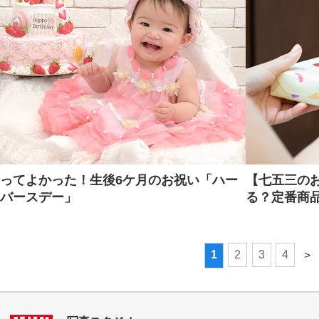
ってよかった！生後6ケ月のお祝い「ハー
【七五三の
バースデー」
る？定番商
1
2
3
4
>