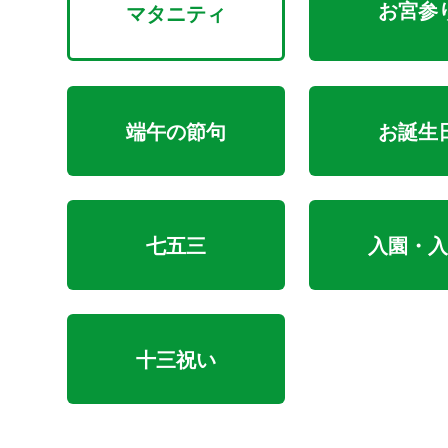
お宮参
マタニティ
端午の節句
お誕生
七五三
入園・入
十三祝い