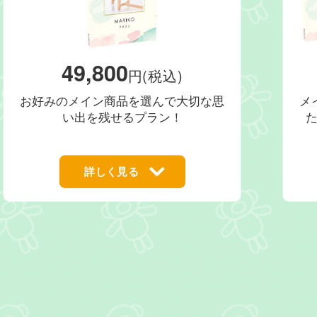
49,800
円(税込)
お好みのメイン商品を選んで大切な思
メ
い出を残せるプラン！
詳しく見る