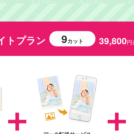
9
イトプラン
39,800
カット
円