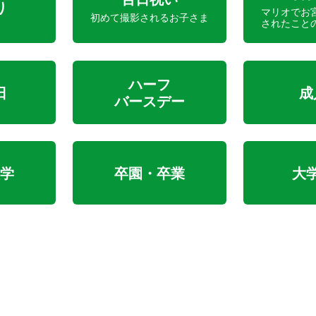
り
マリオでお
初めて撮影されるお子さま
されたこと
ハーフ
日
成
バースデー
学
卒園・卒業
大