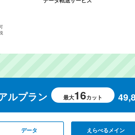
データ転送サービス
可
税
16
アルプラン
49,
最大
カット
データ
えらべるメイン