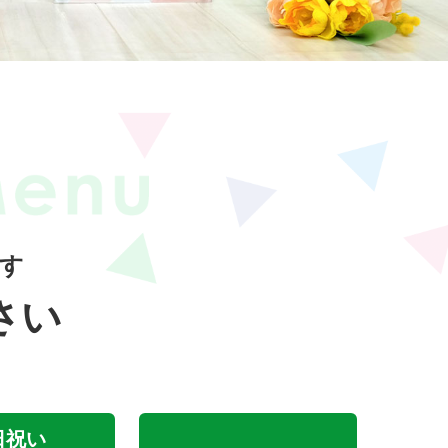
す
さい
日祝い