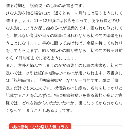
贈る時期と、祝儀袋・のし紙の表書きです。
ひな人形を贈る場合には、遅くとも一ヶ月前には届くようにして
贈りましょう。11～12月頃にはお店を回って、ある程度どのひ
な人形にしようか探し始めるのが理想的です。贈られた側として
も、慣れない育児や日々の家事に追われながら初節句の準備を行
うことになります。早めに贈ってあげれば、余裕を持ってお飾り
をしてもらえます。飾り物以外の贈り物なら、初節句の数ヶ月前
から10日前頃までに贈るようにします。
また、意外と悩んでしまうのが祝儀袋とのし紙の表書き。初節句
祝いでは、水引は紅白の超結びのものが用いられます。表書きに
は「祝初節句」、「初節句御祝」などが一般的です。単に「御
祝」だけでも大丈夫です。祝儀袋ものし紙も、名前をしっかりと
記載することを忘れずに。特に初節句祝いを贈る親類が多いご家
庭では、どれを誰からいただいたのか、後になってから分からな
くなってしまうこともあるようです。
桃の節句・ひな祭り人気コラム