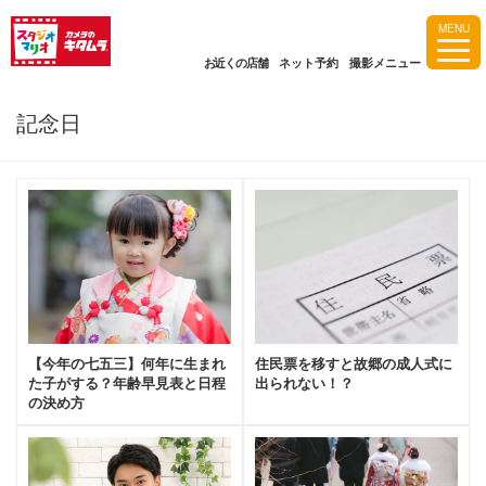
MENU
お近くの店舗
ネット予約
撮影メニュー
記念日
【今年の七五三】何年に生まれ
住民票を移すと故郷の成人式に
た子がする？年齢早見表と日程
出られない！？
の決め方