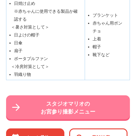
日焼け止め
※赤ちゃんに使用できる製品か確
ブランケット
認する
赤ちゃん用ポン
＜暑さ対策として＞
チョ
日よけの帽子
上着
日傘
帽子
扇子
靴下など
ポータブルファン
＜冷房対策として＞
羽織り物
スタジオマリオの
お宮参り撮影メニュー