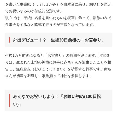
を書いた奉書紙（ほうしょがみ）を白木台に乗せ、鯛や鮭を添え
てお祝いするのが伝統的な形です。
現在では、半紙に名前を書いたものを寝室に飾って、親族のみで
食事会をするなど略式で行うのが主流となっています。
外出デビュー！？ 生後30日前後の「お宮参り」
生後1カ月前後になると「お宮参り」の時期を迎えます。お宮参
りは、生まれた土地の神様に無事に赤ちゃんが誕生したことを報
告し、無病息災（むびょうそくさい）を祈願する行事です。赤ち
ゃんが初着を羽織り、家族揃って神社を参拝します。
みんなでお祝いしよう！「お喰い初め(100日祝
い)」