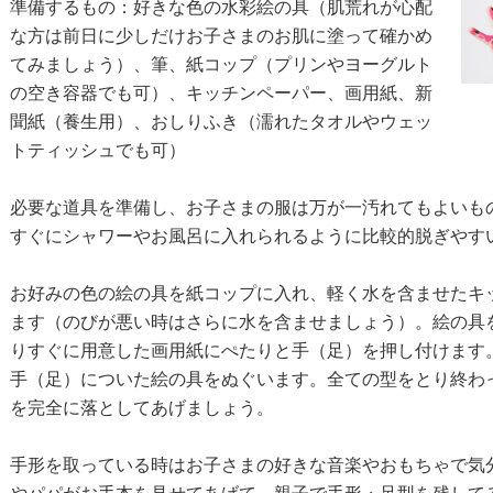
準備するもの：好きな色の水彩絵の具（肌荒れが心配
な方は前日に少しだけお子さまのお肌に塗って確かめ
てみましょう）、筆、紙コップ（プリンやヨーグルト
の空き容器でも可）、キッチンペーパー、画用紙、新
聞紙（養生用）、おしりふき（濡れたタオルやウェッ
トティッシュでも可）
必要な道具を準備し、お子さまの服は万が一汚れてもよいも
すぐにシャワーやお風呂に入れられるように比較的脱ぎやす
お好みの色の絵の具を紙コップに入れ、軽く水を含ませたキ
ます（のびが悪い時はさらに水を含ませましょう）。絵の具
りすぐに用意した画用紙にぺたりと手（足）を押し付けます
手（足）についた絵の具をぬぐいます。全ての型をとり終わ
を完全に落としてあげましょう。
手形を取っている時はお子さまの好きな音楽やおもちゃで気