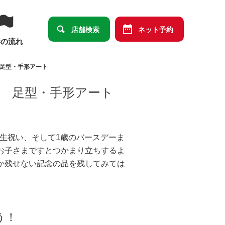
店舗検索
ネット予約
影の流れ
 足型・手形アート
 足型・手形アート
誕生祝い、そして1歳のバースデーま
お子さまですとつかまり立ちするよ
か残せない記念の品を残してみては
う！