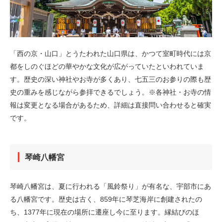
「西の京・山口」とうたわれた山口県は、かつて室町時代には京
都をしのぐほどの華やかな文化が広がっていたといわれていま
す。歴史の深い神社やお寺が多くあり、七五三のお参りの際も歴
史の重みを感じながら参拝できるでしょう。※各神社・お寺の情
報は変更となる場合があるため、詳細は直接問い合わせると確実
です。
琴崎八幡宮
琴崎八幡宮は、夏に行われる「風鈴祭り」が有名な、宇部市にあ
る八幡宮です。歴史は古く、859年に琴芝海岸に創建されたの
ち、1377年に現在の場所に遷座し今に至ります。縁結びのほ