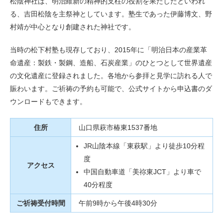
松陰神社は、明治維新の精神的支柱の役割を果たしたといわれ
る、吉田松陰を主祭神としています。塾生であった伊藤博文、野
村靖が中心となり創建された神社です。
当時の松下村塾も現存しており、2015年に「明治日本の産業革
命遺産：製鉄・製鋼、造船、石炭産業」のひとつとして世界遺産
の文化遺産に登録されました。各地から参拝と見学に訪れる人で
賑わいます。ご祈祷の予約も可能で、公式サイトから申込書のダ
ウンロードもできます。
住所
山口県萩市椿東1537番地
JR山陰本線「東萩駅」より徒歩10分程
度
アクセス
中国自動車道「美祢東JCT」より車で
40分程度
ご祈祷受付時間
午前9時から午後4時30分