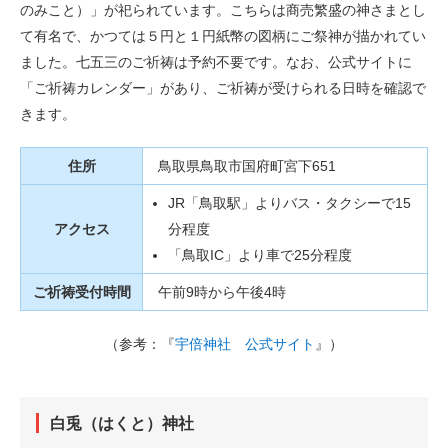
のみこと）」が祀られています。こちらは商売繁盛の神さまとし
て有名で、かつては５円と１円紙幣の図柄にご祭神が描かれてい
ました。七五三のご祈祷は予約不要です。なお、公式サイトに
「ご祈祷カレンダー」があり、ご祈祷が受けられる日時を確認で
きます。
住所
鳥取県鳥取市国府町宮下651
JR「鳥取駅」よりバス・タクシーで15
アクセス
分程度
「鳥取IC」より車で25分程度
ご祈祷受付時間
午前9時から午後4時
（参考：『
宇倍神社 公式サイト
』）
白兎（はくと）神社