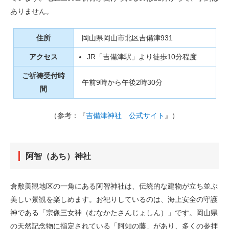
ありません。
住所
岡山県岡山市北区吉備津931
アクセス
JR「吉備津駅」より徒歩10分程度
ご祈祷受付時
午前9時から午後2時30分
間
（参考：『
吉備津神社 公式サイト
』）
阿智（あち）神社
倉敷美観地区の一角にある阿智神社は、伝統的な建物が立ち並ぶ
美しい景観を楽しめます。お祀りしているのは、海上安全の守護
神である「宗像三女神（むなかたさんじょしん）」です。岡山県
の天然記念物に指定されている「阿知の藤」があり、多くの参拝