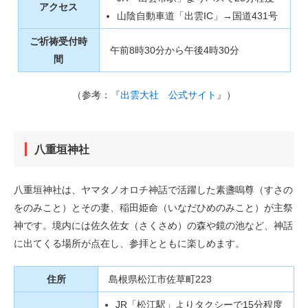
アクセス
山陰自動車道「出雲IC」→国道431号
ご祈祷受付時
午前8時30分から午後4時30分
間
（参考：『
出雲大社 公式サイト
』）
八重垣神社
八重垣神社は、ヤマタノオロチ神話で活躍した素盞嗚尊（すさの
をのみこと）とその妻、稲田姫命（いなだひめのみこと）が主祭
神です。境内には佐久佐女（さくさめ）の森や鏡の池など、神話
に出てくる場所が点在し、参拝とともに楽しめます。
住所
島根県松江市佐草町223
JR「松江駅」よりタクシーで15分程度