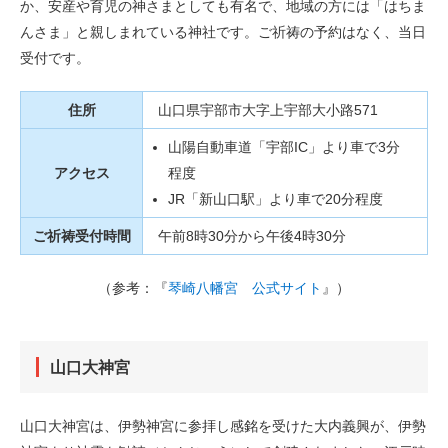
か、安産や育児の神さまとしても有名で、地域の方には「はちま
んさま」と親しまれている神社です。ご祈祷の予約はなく、当日
受付です。
住所
山口県宇部市大字上宇部大小路571
山陽自動車道「宇部IC」より車で3分
アクセス
程度
JR「新山口駅」より車で20分程度
ご祈祷受付時間
午前8時30分から午後4時30分
（参考：『
琴崎八幡宮 公式サイト
』）
山口大神宮
山口大神宮は、伊勢神宮に参拝し感銘を受けた大内義興が、伊勢