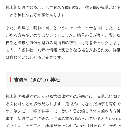
桃太郎伝説の残る地として有名な岡山県は、桃太郎や鬼退治にま
つわる神社やお寺が複数あります。
また、近年は「晴れの国」というキャッチコピーを耳にしたこと
がある方も多いのではないでしょうか。晴天の日が多く、豊かな
自然と温暖な気候が魅力の岡山県の神社・お寺をチェックしまし
ょう。※各神社・お寺の情報は変更となる場合があるため、詳細
は直接問い合わせると確実です。
吉備津（きびつ）神社
桃太郎の鬼退治神話が残る吉備津神社の境内には、鬼退治に関す
る文化財などが多数見られます。鬼退治にちなんだ神事も有名で
す。例えば、「鳴釜神事」は、焚いた釜の鳴る音で吉凶を占う神
事で、伝説ではこの釜の下に鬼の首が埋められているともいわれ
ています。七五三のご祈祷が受けられるのは11月からで、予約は