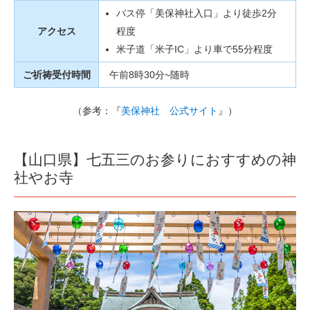
バス停「美保神社入口」より徒歩2分
アクセス
程度
米子道「米子IC」より車で55分程度
ご祈祷受付時間
午前8時30分~随時
（参考：『
美保神社 公式サイト
』）
【山口県】七五三のお参りにおすすめの神
社やお寺