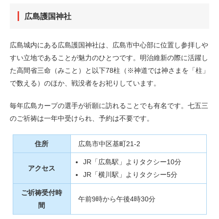
広島護国神社
広島城内にある広島護国神社は、広島市中心部に位置し参拝しや
すい立地であることが魅力のひとつです。明治維新の際に活躍し
た高間省三命（みこと）と以下78柱（※神道では神さまを「柱」
で数える）のほか、戦没者をお祀りしています。
毎年広島カープの選手が祈願に訪れることでも有名です。七五三
のご祈祷は一年中受けられ、予約は不要です。
住所
広島市中区基町21-2
JR「広島駅」よりタクシー10分
アクセス
JR「横川駅」よりタクシー5分
ご祈祷受付時
午前9時から午後4時30分
間