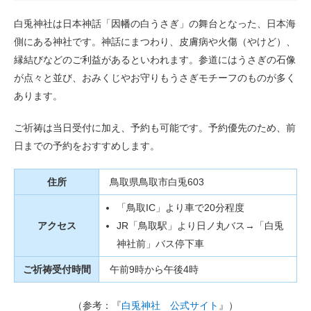
白兎神社は日本神話「因幡の白うさぎ」の舞台となった、日本海
側にある神社です。神話にまつわり、皮膚病や火傷（やけど）、
縁結びなどのご利益があるといわれます。参道にはうさぎの石像
が点々と並び、おみくじやお守りもうさぎモチーフのものが多く
あります。
ご祈祷は当日受付に加え、予約も可能です。予約優先のため、前
日までの予約をおすすめします。
住所
鳥取県鳥取市白兎603
「鳥取IC」より車で20分程度
アクセス
JR「鳥取駅」より日ノ丸バス→「白兎
神社前」バス停下車
ご祈祷受付時間
午前9時から午後4時
（参考：『
白兎神社 公式サイト
』）