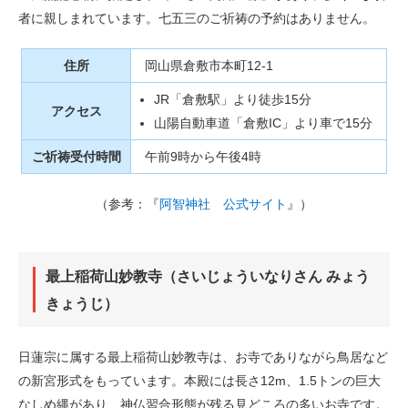
者に親しまれています。七五三のご祈祷の予約はありません。
住所
岡山県倉敷市本町12-1
JR「倉敷駅」より徒歩15分
アクセス
山陽自動車道「倉敷IC」より車で15分
ご祈祷受付時間
午前9時から午後4時
（参考：『
阿智神社 公式サイト
』）
最上稲荷山妙教寺（さいじょういなりさん みょう
きょうじ）
日蓮宗に属する最上稲荷山妙教寺は、お寺でありながら鳥居など
の新宮形式をもっています。本殿には長さ12m、1.5トンの巨大
なしめ縄があり、神仏習合形態が残る見どころの多いお寺です。