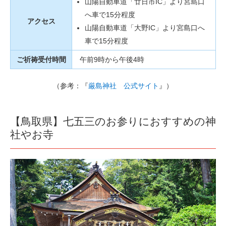
山陽自動車道「廿日市IC」より宮島口
へ車で15分程度
アクセス
山陽自動車道「大野IC」より宮島口へ
車で15分程度
ご祈祷受付時間
午前9時から午後4時
（参考：『
厳島神社 公式サイト
』）
【鳥取県】七五三のお参りにおすすめの神
社やお寺