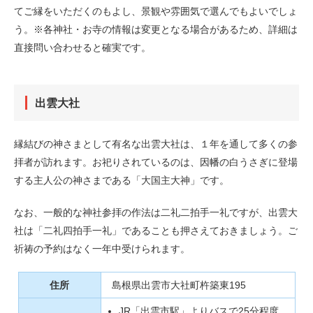
てご縁をいただくのもよし、景観や雰囲気で選んでもよいでしょ
う。※各神社・お寺の情報は変更となる場合があるため、詳細は
直接問い合わせると確実です。
出雲大社
縁結びの神さまとして有名な出雲大社は、１年を通して多くの参
拝者が訪れます。お祀りされているのは、因幡の白うさぎに登場
する主人公の神さまである「大国主大神」です。
なお、一般的な神社参拝の作法は二礼二拍手一礼ですが、出雲大
社は「二礼四拍手一礼」であることも押さえておきましょう。ご
祈祷の予約はなく一年中受けられます。
住所
島根県出雲市大社町杵築東195
JR「出雲市駅」よりバスで25分程度