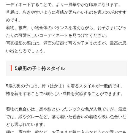
ーディネートすることで、より一層華やかな印象になります。
草履は、歩きやすいように鼻緒が柔らかいものを選ぶのがおすす
めです。
着物、被布、小物全体のバランスを考えながら、お子さまにぴっ
たりの可愛らしいコーディネートを見つけてください。
写真撮影の際には、満面の笑顔で写るお子さまの姿が、最高の思
い出となるでしょう。
5歳男の子：袴スタイル
5歳の男の子には、袴（はかま）を着るスタイルが一般的です。
袴を着用することで5歳らしい成長を実感することができます。
着物の色合いは、黒や紺といったシックな色が人気ですが、最近
では、緑やグレーなど、落ち着いた色合いの着物や淡い色合いな
ども選ばれています。
柄は、鷹や兜、龍など、お子さまが気に入るかどうかで選ぶのも