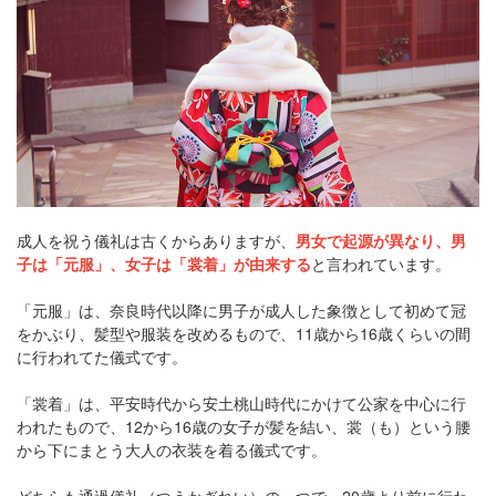
成人を祝う儀礼は古くからありますが、
男女で起源が異なり、男
子は「元服」、女子は「裳着」が由来する
と言われています。
「元服」は、奈良時代以降に男子が成人した象徴として初めて冠
をかぶり、髪型や服装を改めるもので、11歳から16歳くらいの間
に行われてた儀式です。
「裳着」は、平安時代から安土桃山時代にかけて公家を中心に行
われたもので、12から16歳の女子が髪を結い、裳（も）という腰
から下にまとう大人の衣装を着る儀式です。
どちらも通過儀礼（つうかぎれい）の一つで、20歳より前に行わ