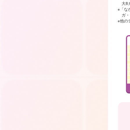
大8
※「な
ガ・
※他の