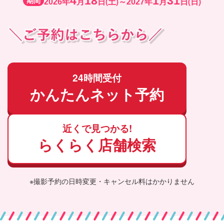
4
18
1
31
期間
年
月
日(土)～
年
月
日(日)
2026
2027
24時間受付
かんたんネット予約
近くで見つかる!
らくらく店舗検索
※撮影予約の日時変更・キャンセル料はかかりません