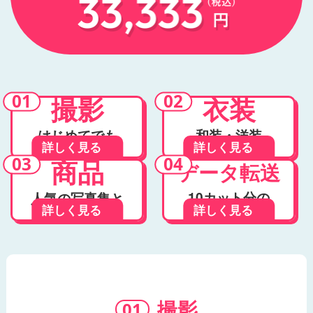
撮影
衣装
はじめてでも
和装・洋装
詳しく見る
詳しく見る
安心
どっちもOK
商品
データ転送
10カット分の
人気の写真集と
詳しく見る
詳しく見る
データを転送
フォトディスク
撮影