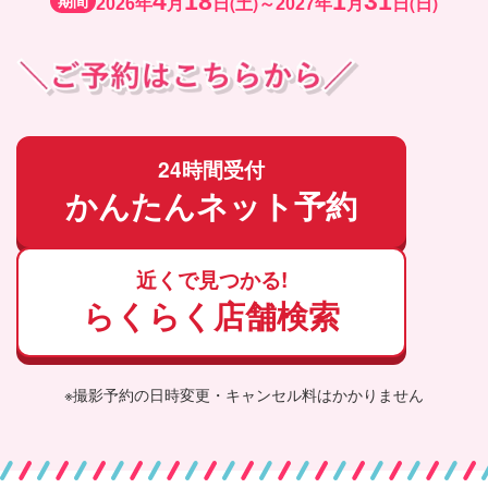
4
18
1
31
期間
年
月
日(土)～
年
月
日(日)
2026
2027
24時間受付
かんたんネット予約
近くで見つかる!
らくらく店舗検索
※撮影予約の日時変更・キャンセル料はかかりません