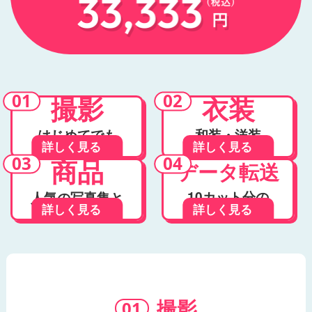
撮影
衣装
はじめてでも
和装・洋装
詳しく見る
詳しく見る
安心
どっちもOK
商品
データ転送
10カット分の
人気の写真集と
詳しく見る
詳しく見る
データを転送
フォトディスク
撮影